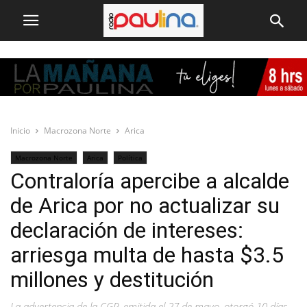
Inicio
Macrozona Norte
Arica
Macrozona Norte
Arica
Política
Contraloría apercibe a alcalde
de Arica por no actualizar su
declaración de intereses:
arriesga multa de hasta $3.5
millones y destitución
La advertencia de la CGR, emitida el 27 de mayo, otorgó 10 días