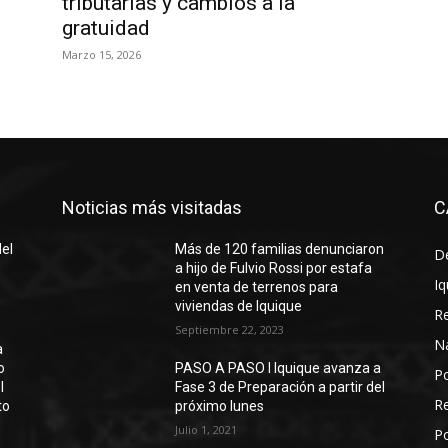
tributarias y cambios a la
gratuidad
Marzo 15, 2026
Noticias más visitadas
C
del
Más de 120 familias denunciaron
D
a hijo de Fulvio Rossi por estafa
Iq
en venta de terrenos para
viviendas de Iquique
R
Septiembre 22, 2023
N
a
o
PASO A PASO I Iquique avanza a
Po
l
Fase 3 de Preparación a partir del
Re
to
próximo lunes
Julio 1, 2021
Po