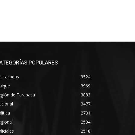
ATEGORÍAS POPULARES
estacadas
9524
uique
3969
egión de Tarapacá
3883
acional
3477
lítica
2791
gional
2594
liciales
2518