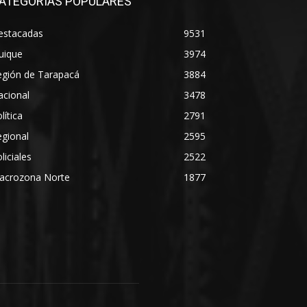
ATEGORÍAS POPULARES
estacadas
9531
uique
3974
egión de Tarapacá
3884
acional
3478
lítica
2791
gional
2595
liciales
2522
acrozona Norte
1877