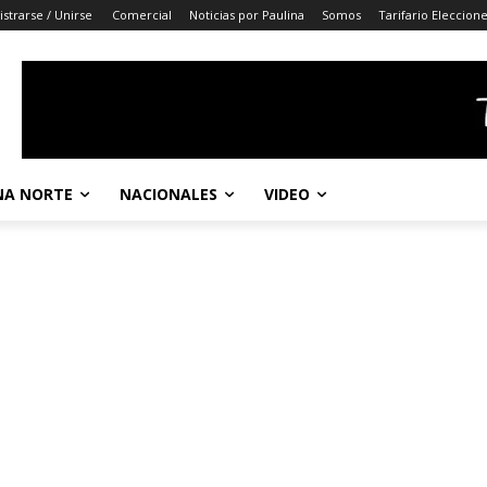
istrarse / Unirse
Comercial
Noticias por Paulina
Somos
Tarifario Eleccion
A NORTE
NACIONALES
VIDEO