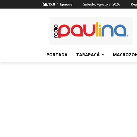
C
Sábado, Agosto 8, 2026
Reg
15.8
Iquique
PORTADA
TARAPACÁ
MACROZON