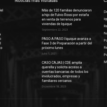
Noticias más visitadas
C
del
Más de 120 familias denunciaron
D
a hijo de Fulvio Rossi por estafa
Iq
en venta de terrenos para
viviendas de Iquique
R
Septiembre 22, 2023
N
a
o
PASO A PASO I Iquique avanza a
Po
l
Fase 3 de Preparación a partir del
Re
to
próximo lunes
Julio 1, 2021
Po
M
CASO CAJAS | CDE amplía
querella y solicita acceso a
cuentas bancarias de todos los
involucrados, empresas y
familiares cercanos
Diciembre 18, 2023