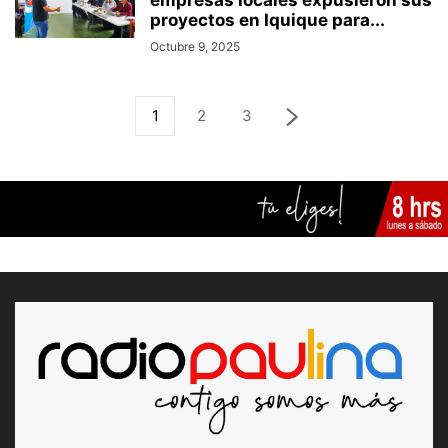
empresas locales expusieron sus
proyectos en Iquique para...
Octubre 9, 2025
1
2
3