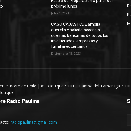
l
Fase 3 de Preparación a partir del
Re
to
próximo lunes
Julio 1, 2021
Po
M
CASO CAJAS | CDE amplía
querella y solicita acceso a
cuentas bancarias de todos los
involucrados, empresas y
familiares cercanos
Diciembre 18, 2023
 en el norte de Chile | 89.3 Iquique • 101.7 Pampa del Tamarugal • 10
Iquique
re Radio Paulina
S
acto:
radiopaulina@gmail.com