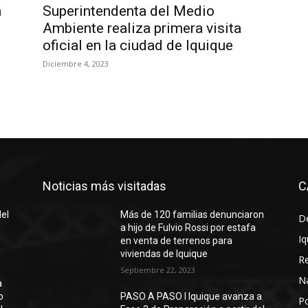
á
Superintendenta del Medio
Ambiente realiza primera visita
oficial en la ciudad de Iquique
Diciembre 4, 2023
Noticias más visitadas
C
del
Más de 120 familias denunciaron
D
a hijo de Fulvio Rossi por estafa
Iq
en venta de terrenos para
viviendas de Iquique
R
Septiembre 22, 2023
N
a
o
PASO A PASO I Iquique avanza a
Po