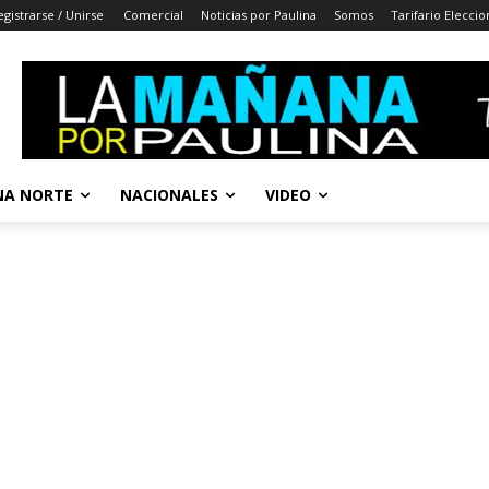
egistrarse / Unirse
Comercial
Noticias por Paulina
Somos
Tarifario Elecci
A NORTE
NACIONALES
VIDEO