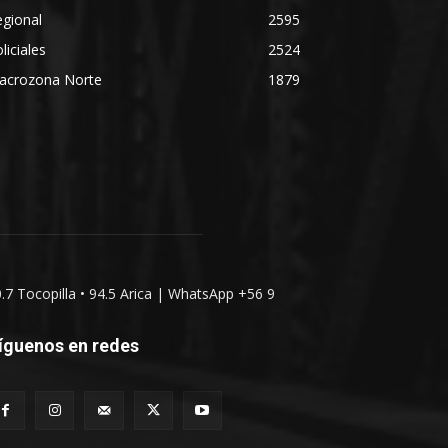
gional
2595
liciales
2524
acrozona Norte
1879
0.7 Tocopilla • 94.5 Arica | WhatsApp +56 9
íguenos en redes