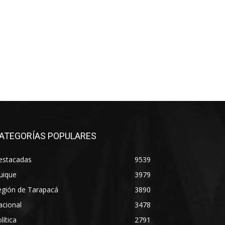
ATEGORÍAS POPULARES
estacadas
9539
uique
3979
egión de Tarapacá
3890
acional
3478
lítica
2791