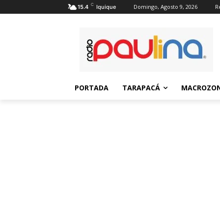
C
Domingo, Agosto 9, 2026
R
15.4
Iquique
PORTADA
TARAPACÁ
MACROZON