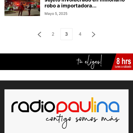
robo a importadora...
Mayo 5, 2025
2
3
4