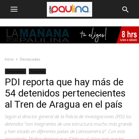
Inicio
Destacadas
Destacadas
Nacional
PDI reporta que hay más de
54 detenidos pertenecientes
al Tren de Aragua en el país
Según el director general de la Policía de Investigaciones (PDI) los
detenidos “son integrantes de una estructura mucho más grande
y han estado en diferentes países de Latinoamérica”. Con este
precedente, Muñoz destacó que “Chile es el único país que ha