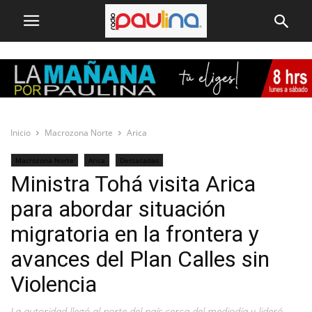
Inicio
Macrozona Norte
Arica
Macrozona Norte
Arica
Destacadas
Ministra Tohá visita Arica
para abordar situación
migratoria en la frontera y
avances del Plan Calles sin
Violencia
La autoridad llegó al norte del país cerca del mediodía y lideró