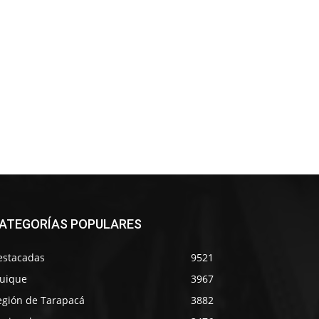
ATEGORÍAS POPULARES
estacadas
9521
quique
3967
egión de Tarapacá
3882