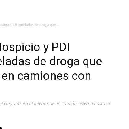
incautan 1,6 toneladas de droga que...
Hospicio y PDI
eladas de droga que
a en camiones con
 el cargamento al interior de un camión cisterna hasta la