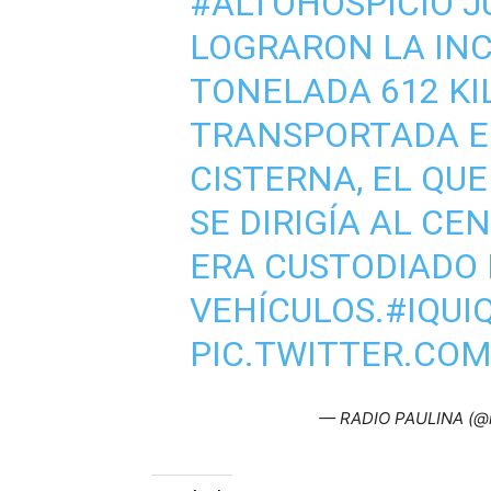
#ALTOHOSPICIO
J
LOGRARON LA INC
TONELADA 612 KI
TRANSPORTADA E
CISTERNA, EL QU
SE DIRIGÍA AL CE
ERA CUSTODIADO 
VEHÍCULOS.
#IQUI
PIC.TWITTER.CO
— RADIO PAULINA (@r