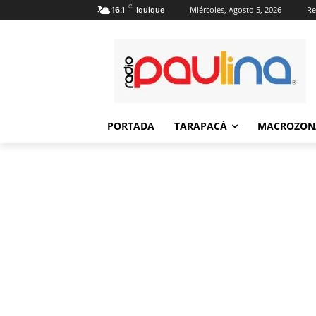
C
Miércoles, Agosto 5, 2026
Re
16.1
Iquique
PORTADA
TARAPACÁ
MACROZON