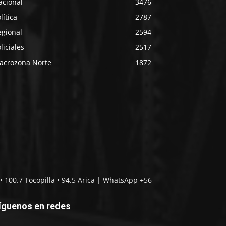
acional
3476
lítica
2787
egional
2594
liciales
2517
acrozona Norte
1872
• 100.7 Tocopilla • 94.5 Arica | WhatsApp +56
íguenos en redes