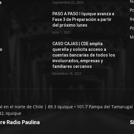
N
a
Septiembre 22, 2023
Po
PASO A PASO I Iquique avanza a
R
Fase 3 de Preparación a partir
del próximo lunes
Po
Julio 1, 2021
M
CASO CAJAS | CDE amplía
jo
querella y solicita acceso a
cuentas bancarias de todos los
involucrados, empresas y
familiares cercanos
Diciembre 18, 2023
al en el norte de Chile | 89.3 Iquique • 101.7 Pampa del Tamarugal 
32, Iquique
re Radio Paulina
S