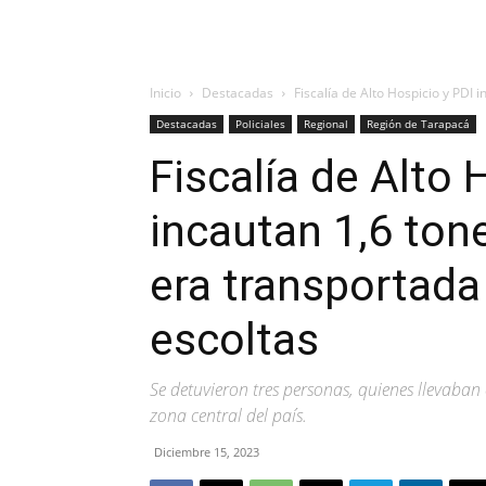
Inicio
Destacadas
Fiscalía de Alto Hospicio y PDI 
Destacadas
Policiales
Regional
Región de Tarapacá
Fiscalía de Alto 
incautan 1,6 ton
era transportad
escoltas
Se detuvieron tres personas, quienes llevaban
zona central del país.
Diciembre 15, 2023