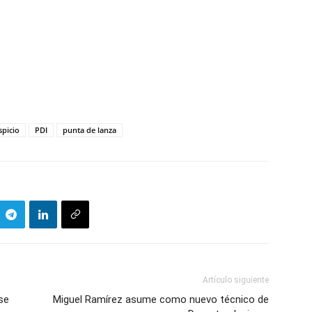
spicio
PDI
punta de lanza
Artículo siguiente
se
Miguel Ramírez asume como nuevo técnico de