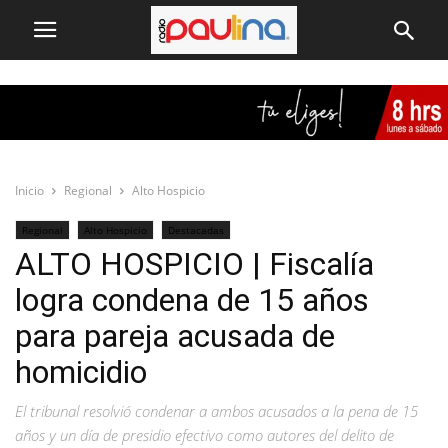
Inicio
Regional
Alto Hospicio
Regional
Alto Hospicio
Destacadas
ALTO HOSPICIO | Fiscalía
logra condena de 15 años
para pareja acusada de
homicidio
El tribunal resolvió condenar a ambos acusados a la pena de 15
años y un día de presidio efectivo como autores del delito de