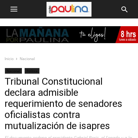
Inicio
Nacional
Nacional
Política
Tribunal Constitucional
declara admisible
requerimiento de senadores
oficialistas contra
mutualización de isapres
El documento ordena al presidente Gabriel Boric, al Senado y a la