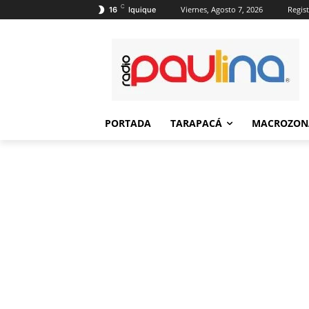
C
Viernes, Agosto 7, 2026
Regist
16
Iquique
PORTADA
TARAPACÁ
MACROZON