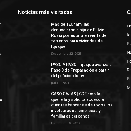
Noticias más visitadas
C
n
Más de 120 familias
D
denunciaron a hijo de Fulvio
I
Rossi por estafa en venta de
terrenos para viviendas de
R
Iquique
N
a
Septiembre 22, 2023
Po
PASO A PASO I Iquique avanza a
R
Fase 3 de Preparación a partir
del próximo lunes
Po
Julio 1, 2021
M
CASO CAJAS | CDE amplía
jo
querella y solicita acceso a
cuentas bancarias de todos los
involucrados, empresas y
familiares cercanos
Diciembre 18, 2023