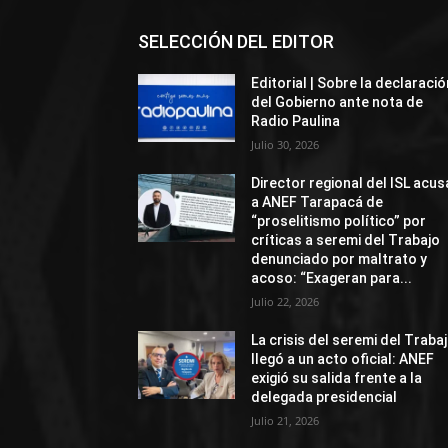
SELECCIÓN DEL EDITOR
Editorial | Sobre la declaració
del Gobierno ante nota de
Radio Paulina
Julio 30, 2026
Director regional del ISL acus
a ANEF Tarapacá de
“proselitismo político” por
críticas a seremi del Trabajo
denunciado por maltrato y
acoso: “Exageran para...
Julio 22, 2026
La crisis del seremi del Traba
llegó a un acto oficial: ANEF
exigió su salida frente a la
delegada presidencial
Julio 21, 2026