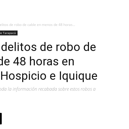
elitos de robo de cable en menos de 48 horas...
de Tarapacá
 delitos de robo de
de 48 horas en
 Hospicio e Iquique
oda la información recabada sobre estos robos a