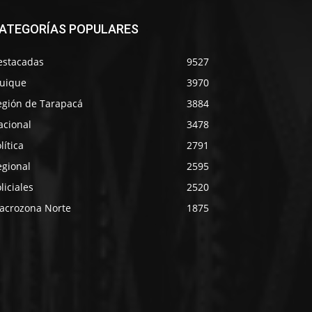
ATEGORÍAS POPULARES
estacadas
9527
quique
3970
egión de Tarapacá
3884
acional
3478
lítica
2791
egional
2595
liciales
2520
acrozona Norte
1875