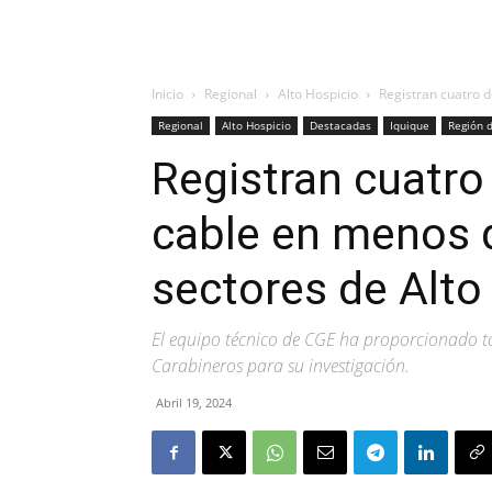
Inicio
Regional
Alto Hospicio
Registran cuatro d
Regional
Alto Hospicio
Destacadas
Iquique
Región 
Registran cuatro
cable en menos 
sectores de Alto
El equipo técnico de CGE ha proporcionado t
Carabineros para su investigación.
Abril 19, 2024