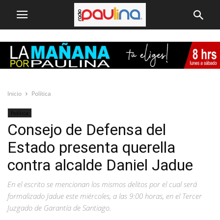
Inicio
Política
Política
Consejo de Defensa del
Estado presenta querella
contra alcalde Daniel Jadue
En el escrito se mencionan los mismos delitos por el cual será
formalizado Jadue este miércoles, a las 9:00 horas, en el Tercer
Juzgado de Garantía de Santiago.