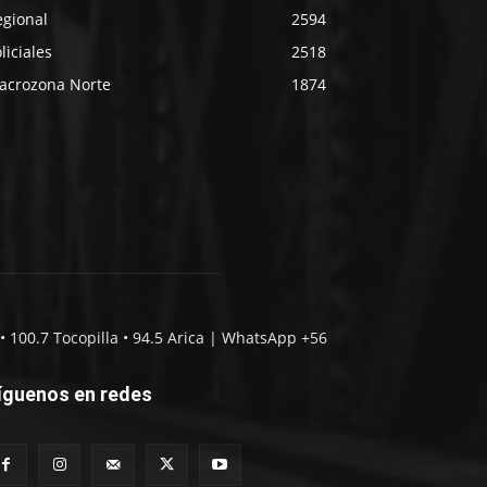
egional
2594
liciales
2518
acrozona Norte
1874
• 100.7 Tocopilla • 94.5 Arica | WhatsApp +56
íguenos en redes