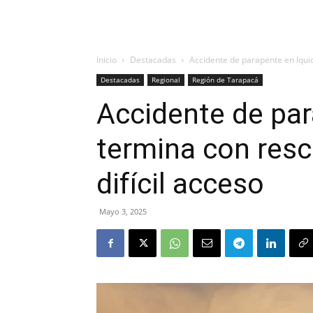
Inicio
Destacadas
Accidente de parapente en Iqui
Destacadas
Regional
Región de Tarapacá
Accidente de par
termina con resc
difícil acceso
Mayo 3, 2025