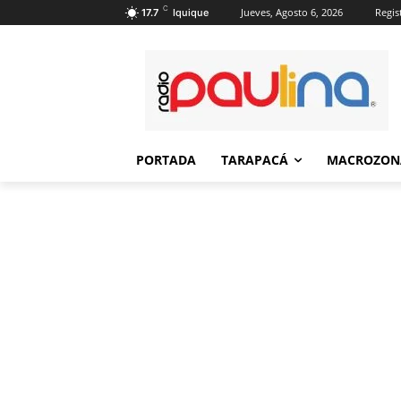
C
Jueves, Agosto 6, 2026
Regis
17.7
Iquique
PORTADA
TARAPACÁ
MACROZON