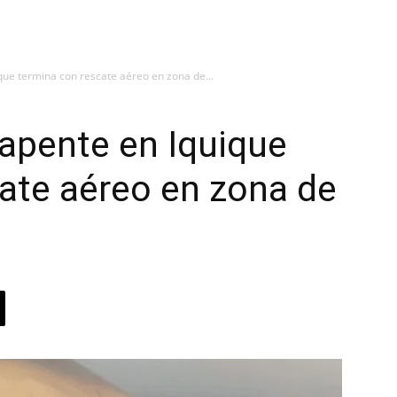
que termina con rescate aéreo en zona de...
apente en Iquique
ate aéreo en zona de