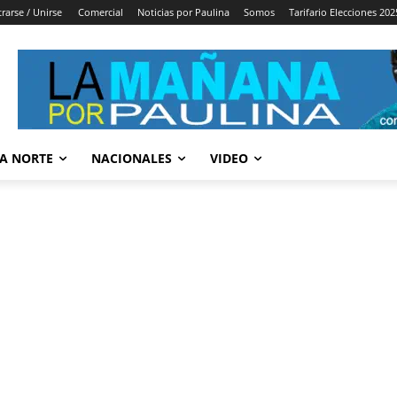
trarse / Unirse
Comercial
Noticias por Paulina
Somos
Tarifario Elecciones 202
A NORTE
NACIONALES
VIDEO