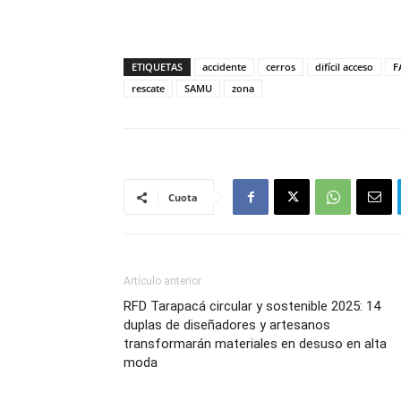
ETIQUETAS
accidente
cerros
difícil acceso
F
rescate
SAMU
zona
Cuota
Artículo anterior
RFD Tarapacá circular y sostenible 2025: 14
duplas de diseñadores y artesanos
transformarán materiales en desuso en alta
moda