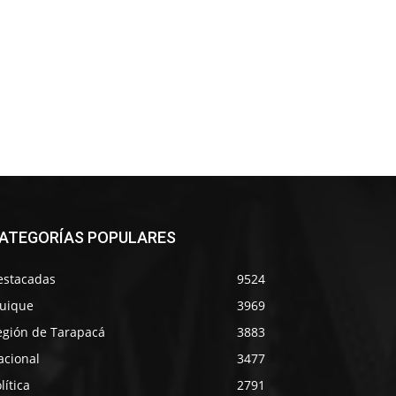
ATEGORÍAS POPULARES
estacadas
9524
quique
3969
egión de Tarapacá
3883
acional
3477
lítica
2791