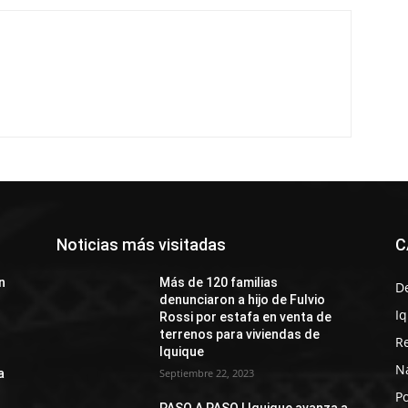
Noticias más visitadas
C
n
Más de 120 familias
D
denunciaron a hijo de Fulvio
I
Rossi por estafa en venta de
terrenos para viviendas de
R
Iquique
N
a
Septiembre 22, 2023
Po