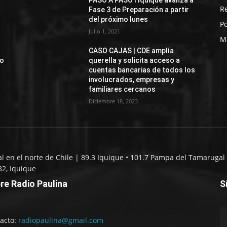
PASO A PASO I Iquique avanza a
R
Fase 3 de Preparación a partir
del próximo lunes
Po
Julio 1, 2021
M
CASO CAJAS | CDE amplía
jo
querella y solicita acceso a
cuentas bancarias de todos los
involucrados, empresas y
familiares cercanos
Diciembre 18, 2023
al en el norte de Chile | 89.3 Iquique • 101.7 Pampa del Tamarugal 
32, Iquique
re Radio Paulina
S
acto:
radiopaulina@gmail.com