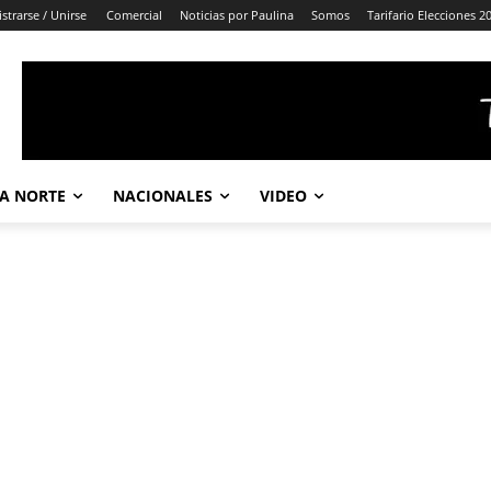
strarse / Unirse
Comercial
Noticias por Paulina
Somos
Tarifario Elecciones 2
A NORTE
NACIONALES
VIDEO