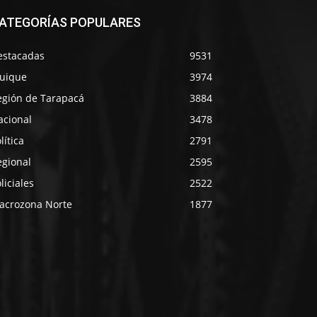
ATEGORÍAS POPULARES
estacadas
9531
quique
3974
egión de Tarapacá
3884
acional
3478
lítica
2791
egional
2595
liciales
2522
acrozona Norte
1877