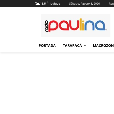
C
Sábado, Agosto 8, 2026
Regi
15.5
Iquique
PORTADA
TARAPACÁ
MACROZON