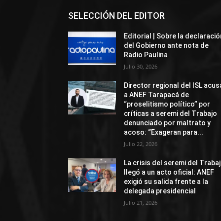
SELECCIÓN DEL EDITOR
Editorial | Sobre la declaració
del Gobierno ante nota de
Radio Paulina
Julio 30, 2026
Director regional del ISL acus
a ANEF Tarapacá de
“proselitismo político” por
críticas a seremi del Trabajo
denunciado por maltrato y
acoso: “Exageran para...
Julio 22, 2026
La crisis del seremi del Traba
llegó a un acto oficial: ANEF
exigió su salida frente a la
delegada presidencial
Julio 21, 2026