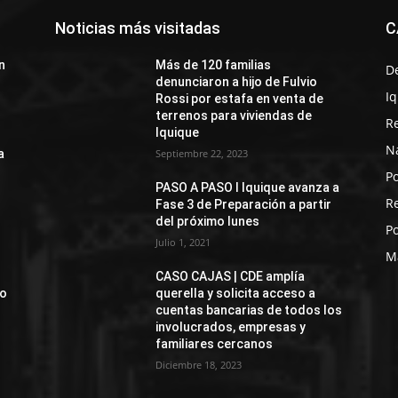
Noticias más visitadas
C
n
Más de 120 familias
D
denunciaron a hijo de Fulvio
I
Rossi por estafa en venta de
terrenos para viviendas de
R
Iquique
N
a
Septiembre 22, 2023
Po
PASO A PASO I Iquique avanza a
R
Fase 3 de Preparación a partir
del próximo lunes
Po
Julio 1, 2021
M
CASO CAJAS | CDE amplía
jo
querella y solicita acceso a
cuentas bancarias de todos los
involucrados, empresas y
familiares cercanos
Diciembre 18, 2023