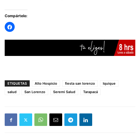
Compártelo:
ETIQUETAS
Alto Hospicio
fiesta san lorenzo
Iquique
salud
San Lorenzo
Seremi Salud
Tarapacá