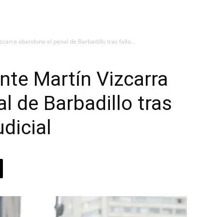
carra abandona el penal de Barbadillo tras fallo...
nte Martín Vizcarra
l de Barbadillo tras
udicial