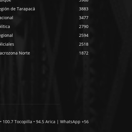
egión de Tarapacá
3883
acional
3477
lítica
2790
egional
2594
liciales
2518
acrozona Norte
1872
• 100.7 Tocopilla • 94.5 Arica | WhatsApp +56