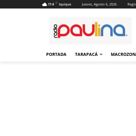
C
Jueves, Agosto 6, 2026
Regis
17.4
Iquique
PORTADA
TARAPACÁ
MACROZON