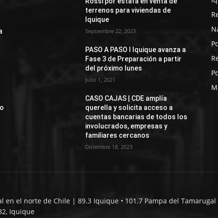
Rossi por estafa en venta de
terrenos para viviendas de
R
Iquique
N
a
Septiembre 22, 2023
Po
PASO A PASO I Iquique avanza a
R
Fase 3 de Preparación a partir
del próximo lunes
Po
Julio 1, 2021
M
CASO CAJAS | CDE amplía
jo
querella y solicita acceso a
cuentas bancarias de todos los
involucrados, empresas y
familiares cercanos
Diciembre 18, 2023
al en el norte de Chile | 89.3 Iquique • 101.7 Pampa del Tamarugal 
32, Iquique