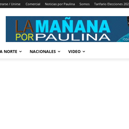
trarse / Unirse
Comercial
Noticias por Paulina
Somos
Tarifario Elecciones 202
A NORTE
NACIONALES
VIDEO