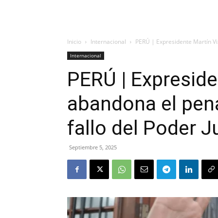
Inicio
Internacional
PERÚ | Expresidente Martín Viz
Internacional
PERÚ | Expreside
abandona el pena
fallo del Poder J
Septiembre 5, 2025