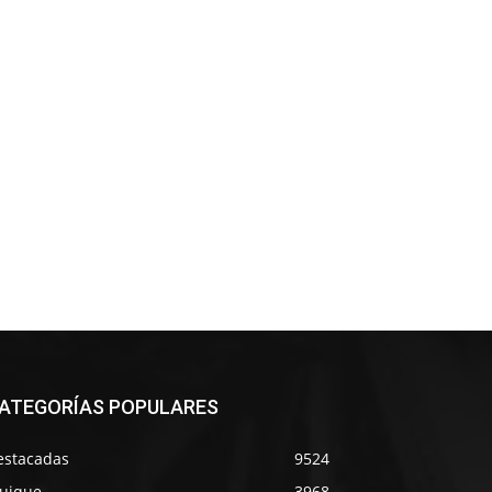
ATEGORÍAS POPULARES
estacadas
9524
quique
3968