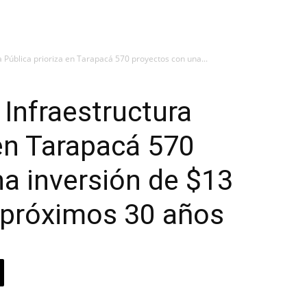
a Pública prioriza en Tarapacá 570 proyectos con una...
 Infraestructura
 en Tarapacá 570
a inversión de $13
s próximos 30 años