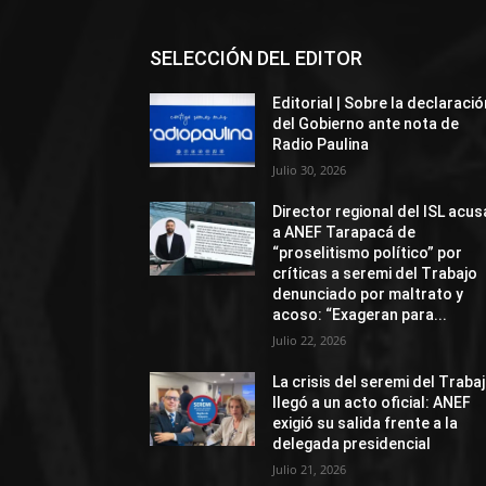
SELECCIÓN DEL EDITOR
Editorial | Sobre la declaració
del Gobierno ante nota de
Radio Paulina
Julio 30, 2026
Director regional del ISL acus
a ANEF Tarapacá de
“proselitismo político” por
críticas a seremi del Trabajo
denunciado por maltrato y
acoso: “Exageran para...
Julio 22, 2026
La crisis del seremi del Traba
llegó a un acto oficial: ANEF
exigió su salida frente a la
delegada presidencial
Julio 21, 2026