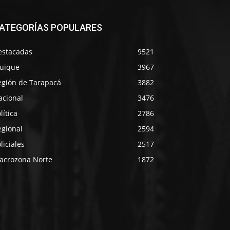
ATEGORÍAS POPULARES
estacadas
9521
quique
3967
egión de Tarapacá
3882
acional
3476
lítica
2786
egional
2594
liciales
2517
acrozona Norte
1872