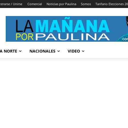
strarse / Unirse
Comercial
Noticias por Paulina
Somos
Tarifario Elecciones 2
A NORTE
NACIONALES
VIDEO