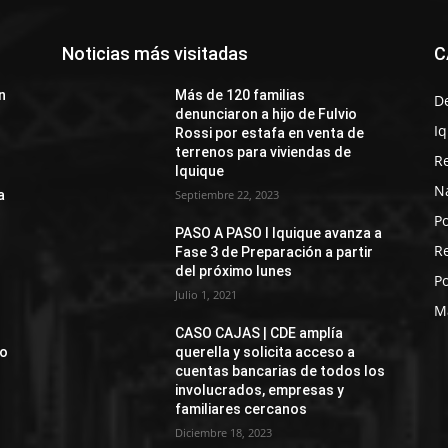
Noticias más visitadas
C
n
Más de 120 familias
D
denunciaron a hijo de Fulvio
I
Rossi por estafa en venta de
terrenos para viviendas de
R
Iquique
N
a
Septiembre 22, 2023
Po
PASO A PASO I Iquique avanza a
R
Fase 3 de Preparación a partir
del próximo lunes
Po
Julio 1, 2021
M
CASO CAJAS | CDE amplía
jo
querella y solicita acceso a
cuentas bancarias de todos los
involucrados, empresas y
familiares cercanos
Diciembre 18, 2023