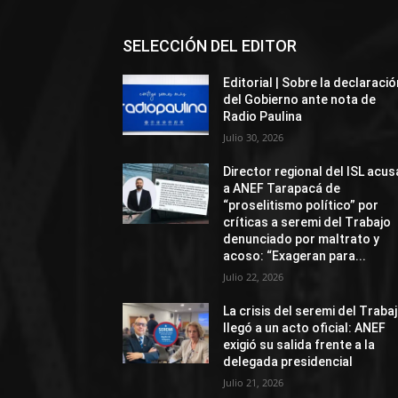
SELECCIÓN DEL EDITOR
Editorial | Sobre la declaració
del Gobierno ante nota de
Radio Paulina
Julio 30, 2026
Director regional del ISL acus
a ANEF Tarapacá de
“proselitismo político” por
críticas a seremi del Trabajo
denunciado por maltrato y
acoso: “Exageran para...
Julio 22, 2026
La crisis del seremi del Traba
llegó a un acto oficial: ANEF
exigió su salida frente a la
delegada presidencial
Julio 21, 2026