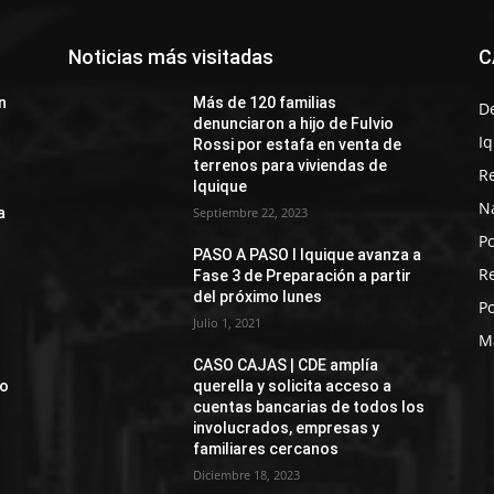
Noticias más visitadas
C
n
Más de 120 familias
D
denunciaron a hijo de Fulvio
I
Rossi por estafa en venta de
terrenos para viviendas de
R
Iquique
N
a
Septiembre 22, 2023
Po
PASO A PASO I Iquique avanza a
R
Fase 3 de Preparación a partir
del próximo lunes
Po
Julio 1, 2021
M
CASO CAJAS | CDE amplía
jo
querella y solicita acceso a
cuentas bancarias de todos los
involucrados, empresas y
familiares cercanos
Diciembre 18, 2023