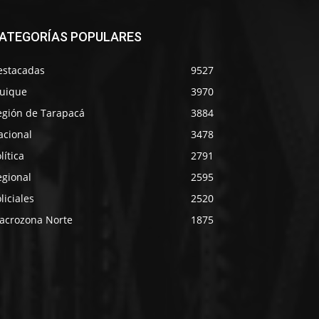
ATEGORÍAS POPULARES
estacadas
9527
quique
3970
egión de Tarapacá
3884
acional
3478
lítica
2791
egional
2595
liciales
2520
acrozona Norte
1875