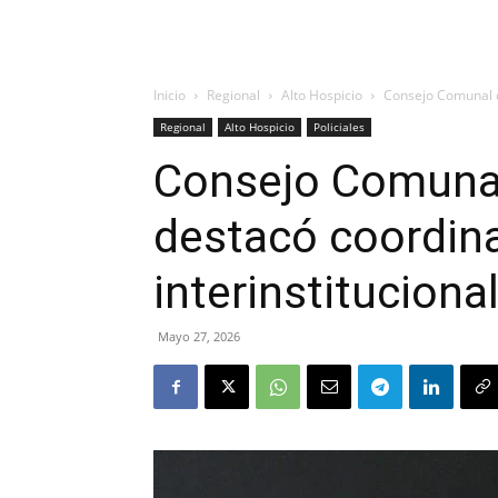
Inicio
Regional
Alto Hospicio
Consejo Comunal de
Regional
Alto Hospicio
Policiales
Consejo Comunal
destacó coordin
interinstituciona
Mayo 27, 2026