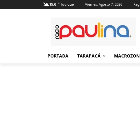
C
Viernes, Agosto 7, 2026
Regi
15.6
Iquique
PORTADA
TARAPACÁ
MACROZON