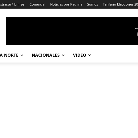
strarse / Unirse
Comercial
Noticias por Paulina
Somos
Tarifario Elecciones 2
A NORTE
NACIONALES
VIDEO