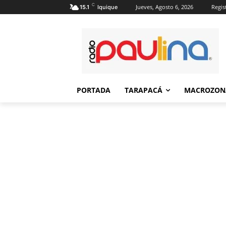
C
Jueves, Agosto 6, 2026
Regis
15.1
Iquique
PORTADA
TARAPACÁ
MACROZON