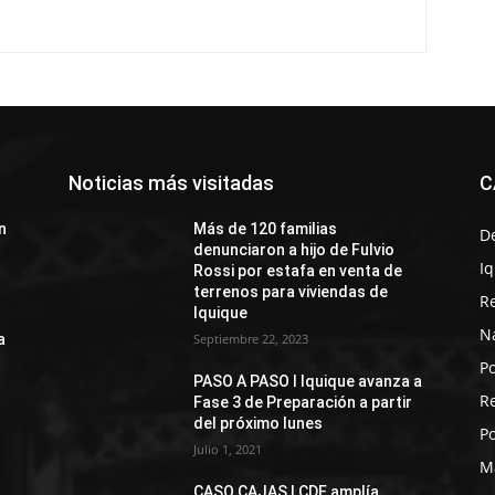
Noticias más visitadas
C
n
Más de 120 familias
D
denunciaron a hijo de Fulvio
I
Rossi por estafa en venta de
terrenos para viviendas de
R
Iquique
N
a
Septiembre 22, 2023
Po
PASO A PASO I Iquique avanza a
R
Fase 3 de Preparación a partir
del próximo lunes
Po
Julio 1, 2021
M
CASO CAJAS | CDE amplía