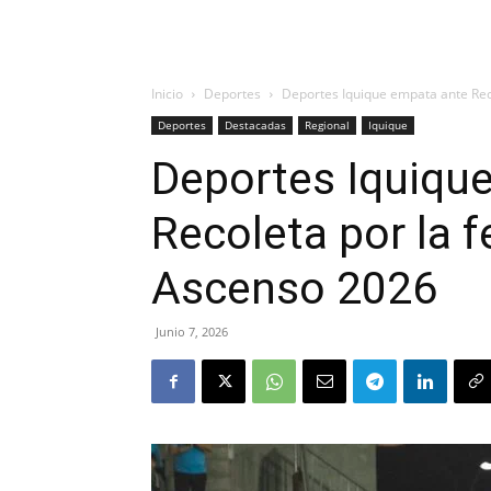
Inicio
Deportes
Deportes Iquique empata ante Recol
Deportes
Destacadas
Regional
Iquique
Deportes Iquiqu
Recoleta por la f
Ascenso 2026
Junio 7, 2026