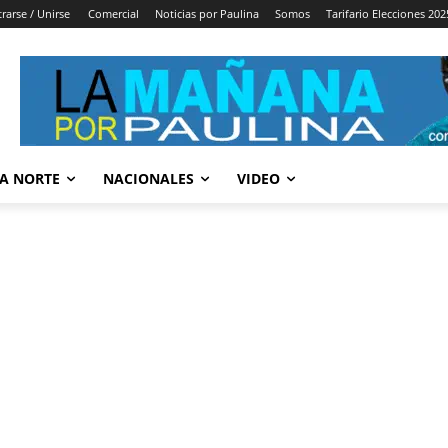
trarse / Unirse
Comercial
Noticias por Paulina
Somos
Tarifario Elecciones 202
A NORTE
NACIONALES
VIDEO