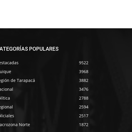
ATEGORÍAS POPULARES
estacadas
9522
quique
3968
egión de Tarapacá
3882
acional
3476
lítica
2788
egional
2594
liciales
2517
acrozona Norte
1872