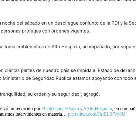
 la noche del sábado en un despliegue conjunto de la PDI y la S
de personas prófugas con órdenes vigentes.
na toma emblemática de Alto Hospicio, acompañado, por supuesto
en ciertas partes de nuestro país se impida el Estado de derech
o Ministerio de Seguridad Pública estamos apoyando con todo a
ranquilidad, su orden y su seguridad”, agregó.
alizó un recorrido por
#Colchane
,
#Huara
y
#AltoHospicio
, en compañí
ganismos intervinientes en materia…
pic.twitter.com/HnELSfVy8U