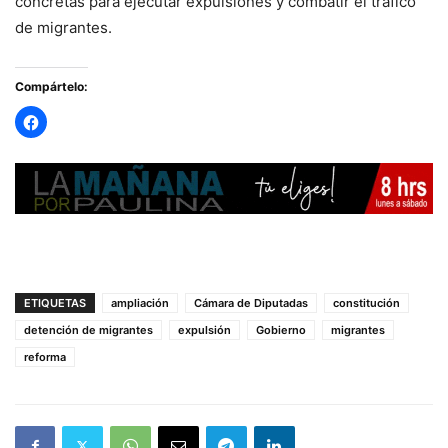
concretas para ejecutar expulsiones y combatir el tráfico
de migrantes.
Compártelo:
ETIQUETAS
ampliación
Cámara de Diputadas
constitución
detención de migrantes
expulsión
Gobierno
migrantes
reforma