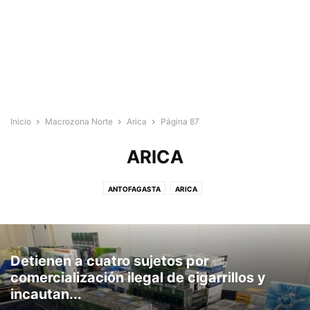
Inicio
Macrozona Norte
Arica
Página 87
ARICA
ANTOFAGASTA
ARICA
Detienen a cuatro sujetos por
comercialización ilegal de cigarrillos y
incautan...