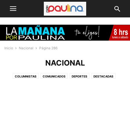
Inicio
Nacional
Página 286
NACIONAL
COLUMNISTAS
COMUNICADOS
DEPORTES
DESTACADAS
ECONOMÍA & PRESUPUESTOS
ELECCIONES 2025
EMPRENDEDORES
INTERNACIONAL
MACROZONA NORTE
NACIONAL
POLICIALES
POLÍTICA
PUBLIREPORTAJES
REGIONAL
REVIEWS
SELECCIÓN DEL EDITOR
SIN CATEGORÍA
TECNOLOGÍA
VIDEO