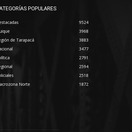
ATEGORÍAS POPULARES
estacadas
9524
uique
3968
egión de Tarapacá
3883
acional
3477
lítica
2791
gional
2594
liciales
2518
acrozona Norte
1872