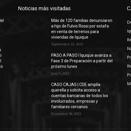
Noticias más visitadas
C
del
Más de 120 familias denunciaron
D
a hijo de Fulvio Rossi por estafa
Iq
en venta de terrenos para
viviendas de Iquique
R
Septiembre 22, 2023
N
a
o
PASO A PASO I Iquique avanza a
Po
l
Fase 3 de Preparación a partir del
Re
to
próximo lunes
Julio 1, 2021
Po
M
CASO CAJAS | CDE amplía
querella y solicita acceso a
cuentas bancarias de todos los
involucrados, empresas y
familiares cercanos
Diciembre 18, 2023