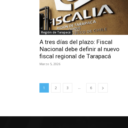
Región de Tarapacá
A tres días del plazo: Fiscal
Nacional debe definir al nuevo
fiscal regional de Tarapacá
Marzo 5, 2026
...
1
2
3
6