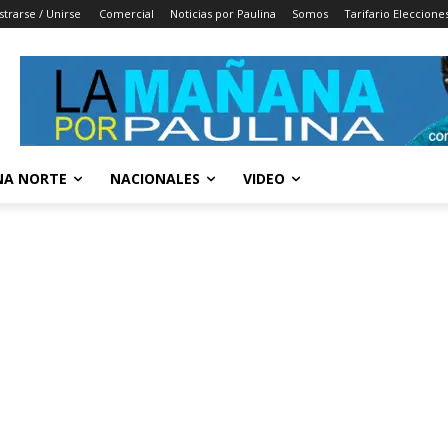
strarse / Unirse
Comercial
Noticias por Paulina
Somos
Tarifario Eleccione
A NORTE
NACIONALES
VIDEO