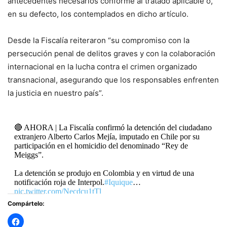
antecedentes necesarios conforme al tratado aplicable o,
en su defecto, los contemplados en dicho artículo.
Desde la Fiscalía reiteraron “su compromiso con la
persecución penal de delitos graves y con la colaboración
internacional en la lucha contra el crimen organizado
transnacional, asegurando que los responsables enfrenten
la justicia en nuestro país”.
🔴 AHORA | La Fiscalía confirmó la detención del ciudadano
extranjero Alberto Carlos Mejía, imputado en Chile por su
participación en el homicidio del denominado “Rey de
Meiggs”.
La detención se produjo en Colombia y en virtud de una
notificación roja de Interpol.
#Iquique
…
pic.twitter.com/Necdcu1tTl
Compártelo:
— RADIO PAULINA (@radiopaulina)
August 16, 2025