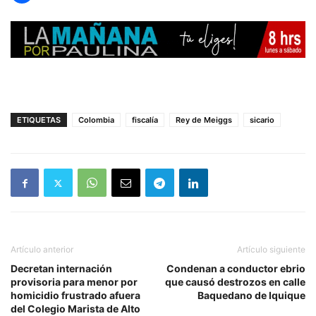
ETIQUETAS
Colombia
fiscalía
Rey de Meiggs
sicario
Artículo anterior
Artículo siguiente
Decretan internación
Condenan a conductor ebrio
provisoria para menor por
que causó destrozos en calle
homicidio frustrado afuera
Baquedano de Iquique
del Colegio Marista de Alto