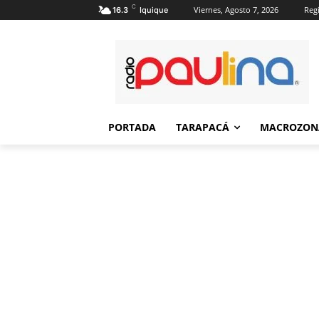
C
Viernes, Agosto 7, 2026
Regi
16.3
Iquique
PORTADA
TARAPACÁ
MACROZON