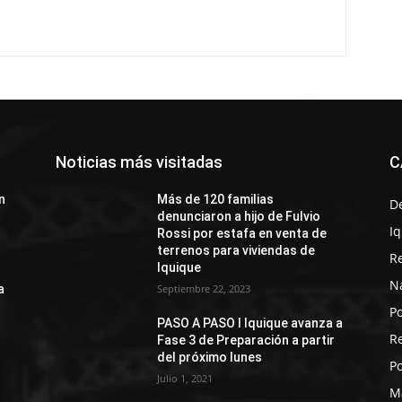
Noticias más visitadas
C
n
Más de 120 familias
D
denunciaron a hijo de Fulvio
I
Rossi por estafa en venta de
terrenos para viviendas de
R
Iquique
N
a
Septiembre 22, 2023
Po
PASO A PASO I Iquique avanza a
R
Fase 3 de Preparación a partir
del próximo lunes
Po
Julio 1, 2021
M