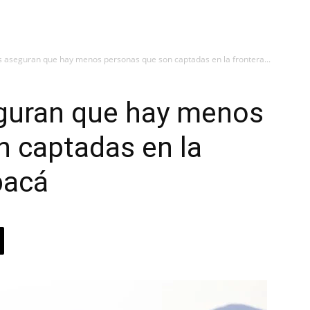
 aseguran que hay menos personas que son captadas en la frontera...
guran que hay menos
n captadas en la
pacá