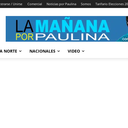
strarse / Unirse
Comercial
Noticias por Paulina
Somos
Tarifario Elecciones 2
A NORTE
NACIONALES
VIDEO