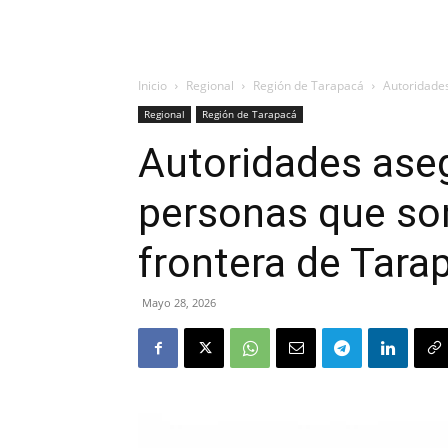
Inicio
Regional
Región de Tarapacá
Autoridades
Regional
Región de Tarapacá
Autoridades ase
personas que so
frontera de Tara
Mayo 28, 2026