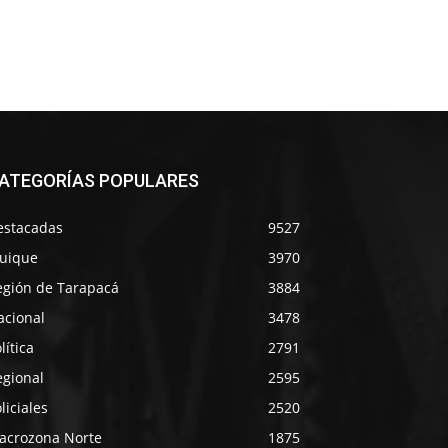
ATEGORÍAS POPULARES
estacadas
9527
quique
3970
egión de Tarapacá
3884
acional
3478
lítica
2791
egional
2595
liciales
2520
acrozona Norte
1875