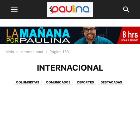
Inicio
Internacional
Página 153
INTERNACIONAL
COLUMNISTAS
COMUNICADOS
DEPORTES
DESTACADAS
ECONOMÍA & PRESUPUESTOS
ELECCIONES 2025
EMPRENDEDORES
INTERNACIONAL
MACROZONA NORTE
NACIONAL
POLICIALES
POLÍTICA
PUBLIREPORTAJES
REGIONAL
REVIEWS
SELECCIÓN DEL EDITOR
SIN CATEGORÍA
TECNOLOGÍA
VIDEO