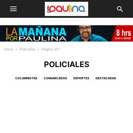
Inicio
Policiales
Página 201
POLICIALES
COLUMNISTAS
COMUNICADOS
DEPORTES
DESTACADAS
ECONOMÍA & PRESUPUESTOS
ELECCIONES 2025
EMPRENDEDORES
INTERNACIONAL
MACROZONA NORTE
NACIONAL
POLICIALES
POLÍTICA
PUBLIREPORTAJES
REGIONAL
REVIEWS
SELECCIÓN DEL EDITOR
SIN CATEGORÍA
TECNOLOGÍA
VIDEO