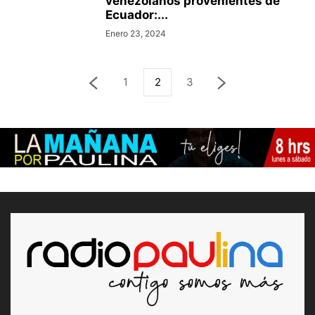
venezolanos provenientes de
Ecuador:...
Enero 23, 2024
1
2
3