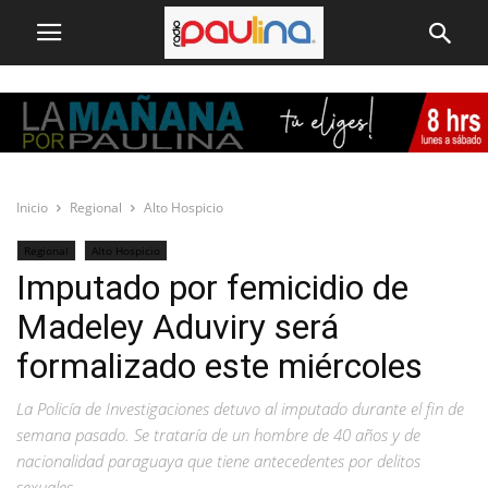
Inicio
Regional
Alto Hospicio
Regional
Alto Hospicio
Imputado por femicidio de
Madeley Aduviry será
formalizado este miércoles
La Policía de Investigaciones detuvo al imputado durante el fin de
semana pasado. Se trataría de un hombre de 40 años y de
nacionalidad paraguaya que tiene antecedentes por delitos
sexuales.