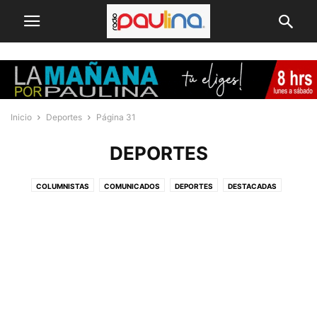
Inicio
Deportes
Página 31
DEPORTES
COLUMNISTAS
COMUNICADOS
DEPORTES
DESTACADAS
ECONOMÍA & PRESUPUESTOS
ELECCIONES 2025
EMPRENDEDORES
INTERNACIONAL
MACROZONA NORTE
NACIONAL
POLICIALES
POLÍTICA
PUBLIREPORTAJES
REGIONAL
REVIEWS
SELECCIÓN DEL EDITOR
SIN CATEGORÍA
TECNOLOGÍA
VIDEO