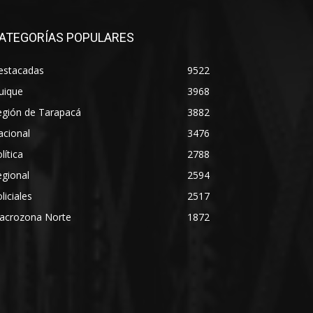
ATEGORÍAS POPULARES
estacadas
9522
uique
3968
egión de Tarapacá
3882
acional
3476
lítica
2788
gional
2594
liciales
2517
acrozona Norte
1872