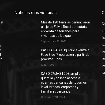
Noticias más visitadas
C
del
Más de 120 familias denunciaron
D
a hijo de Fulvio Rossi por estafa
Iq
en venta de terrenos para
viviendas de Iquique
R
Septiembre 22, 2023
N
a
o
PASO A PASO I Iquique avanza a
Po
l
Fase 3 de Preparación a partir del
Re
to
próximo lunes
Julio 1, 2021
Po
M
CASO CAJAS | CDE amplía
querella y solicita acceso a
cuentas bancarias de todos los
involucrados, empresas y
familiares cercanos
Diciembre 18, 2023