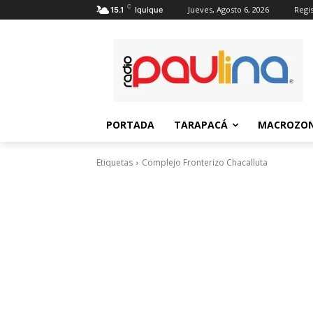
C
Jueves, Agosto 6, 2026
Regis
15.1
Iquique
PORTADA
TARAPACÁ
MACROZON
Etiquetas
Complejo Fronterizo Chacalluta