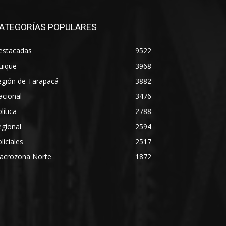
ATEGORÍAS POPULARES
estacadas
9522
uique
3968
egión de Tarapacá
3882
acional
3476
lítica
2788
gional
2594
liciales
2517
acrozona Norte
1872