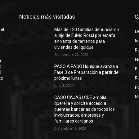
Noticias más visitadas
C
del
Más de 120 familias denunciaron
D
a hijo de Fulvio Rossi por estafa
Iq
en venta de terrenos para
viviendas de Iquique
R
Septiembre 22, 2023
N
a
o
PASO A PASO I Iquique avanza a
Po
l
Fase 3 de Preparación a partir del
Re
to
próximo lunes
Julio 1, 2021
Po
M
CASO CAJAS | CDE amplía
querella y solicita acceso a
cuentas bancarias de todos los
involucrados, empresas y
familiares cercanos
Diciembre 18, 2023