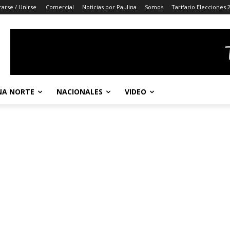
rarse / Unirse
Comercial
Noticias por Paulina
Somos
Tarifario Elecciones 
A NORTE
NACIONALES
VIDEO