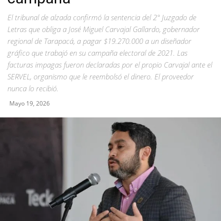
El tribunal de alzada confirmó la sentencia del 2° Juzgado de
Letras que obliga a José Miguel Carvajal Gallardo, gobernador
regional de Tarapacá, a pagar $19.270.000 a un diseñador
gráfico que trabajó en su campaña electoral de 2021. Las
facturas impagas fueron declaradas por el propio Carvajal ante el
SERVEL, organismo que le reembolsó el dinero. El proveedor
nunca lo recibió.
Mayo 19, 2026