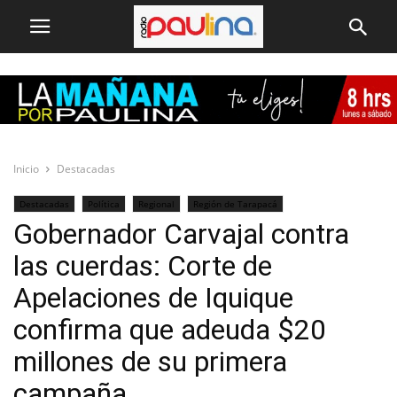
Inicio
Destacadas
Destacadas
Política
Regional
Región de Tarapacá
Gobernador Carvajal contra
Selección del Editor
las cuerdas: Corte de
Apelaciones de Iquique
confirma que adeuda $20
millones de su primera
campaña