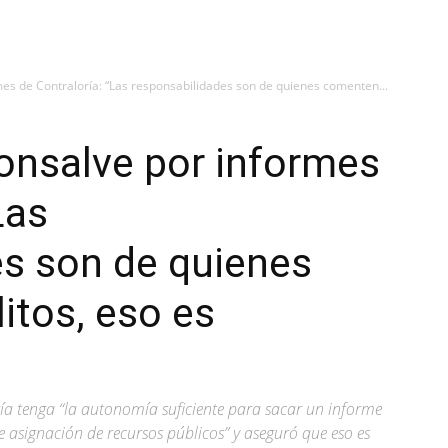
es de Contraloría: “Las responsabilidades son de quienes comenten...
onsalve por informes
Las
es son de quienes
itos, eso es
ría tenga “la autonomía suficiente para sacar un informe
 asignación de recursos públicos” y aseguró que eso es