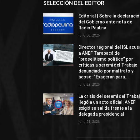
SELECCIÓN DEL EDITOR
Editorial | Sobre la declaració
del Gobierno ante nota de
Radio Paulina
Julio 30, 2026
Director regional del ISL acus
a ANEF Tarapacá de
“proselitismo político” por
críticas a seremi del Trabajo
denunciado por maltrato y
acoso: “Exageran para...
Julio 22, 2026
La crisis del seremi del Traba
llegó a un acto oficial: ANEF
exigió su salida frente a la
delegada presidencial
Julio 21, 2026