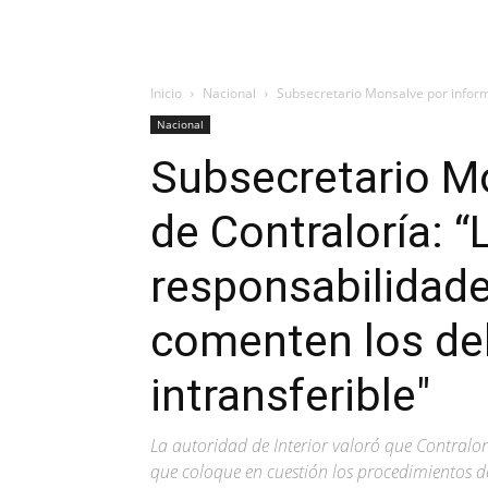
Inicio
Nacional
Subsecretario Monsalve por inform
Nacional
Subsecretario M
de Contraloría: “
responsabilidad
comenten los del
intransferible″
La autoridad de Interior valoró que Contralo
que coloque en cuestión los procedimientos de