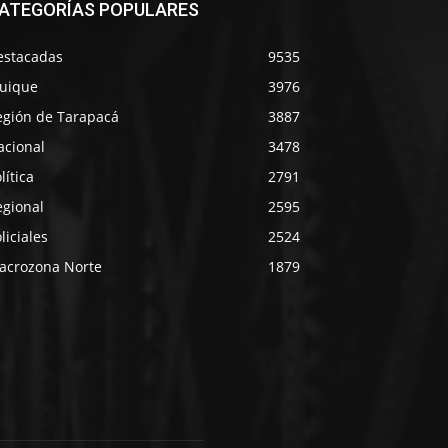
ATEGORÍAS POPULARES
estacadas
9535
quique
3976
egión de Tarapacá
3887
acional
3478
lítica
2791
egional
2595
liciales
2524
acrozona Norte
1879