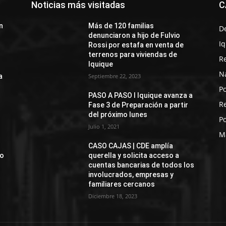
Noticias más visitadas
C
n
Más de 120 familias
D
denunciaron a hijo de Fulvio
I
Rossi por estafa en venta de
terrenos para viviendas de
R
Iquique
N
a
Septiembre 22, 2023
Po
PASO A PASO I Iquique avanza a
R
Fase 3 de Preparación a partir
del próximo lunes
Po
Julio 1, 2021
M
CASO CAJAS | CDE amplía
jo
querella y solicita acceso a
cuentas bancarias de todos los
involucrados, empresas y
familiares cercanos
Diciembre 18, 2023