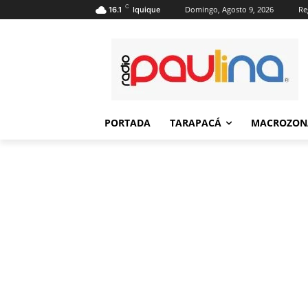
C
Domingo, Agosto 9, 2026
Re
16.1
Iquique
PORTADA
TARAPACÁ
MACROZON