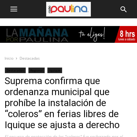
Inicio
Destacadas
Destacadas
Regional
Iquique
Suprema confirma que
ordenanza municipal que
prohíbe la instalación de
“coleros” en ferias libres de
Iquique se ajusta a derecho
El recurso de protección de los "coleros" fue rechazado por el