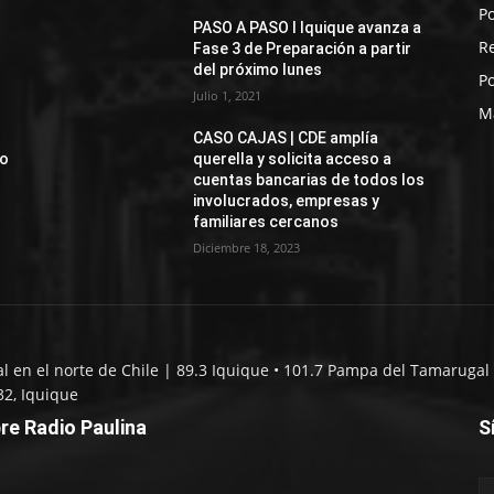
Po
PASO A PASO I Iquique avanza a
R
Fase 3 de Preparación a partir
del próximo lunes
Po
Julio 1, 2021
M
CASO CAJAS | CDE amplía
jo
querella y solicita acceso a
cuentas bancarias de todos los
involucrados, empresas y
familiares cercanos
Diciembre 18, 2023
al en el norte de Chile | 89.3 Iquique • 101.7 Pampa del Tamarugal 
32, Iquique
re Radio Paulina
S