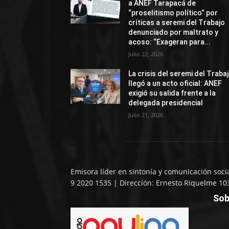
a ANEF Tarapacá de
“proselitismo político” por
críticas a seremi del Trabajo
denunciado por maltrato y
acoso: “Exageran para...
Julio 22, 2026
La crisis del seremi del Traba
llegó a un acto oficial: ANEF
exigió su salida frente a la
delegada presidencial
Julio 21, 2026
Emisora líder en sintonía y comunicación soci
9 2020 1535 | Dirección: Ernesto Riquelme 10
Sob