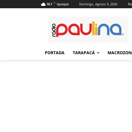
C
Domingo, Agosto 9, 2026
Re
16.1
Iquique
PORTADA
TARAPACÁ
MACROZON