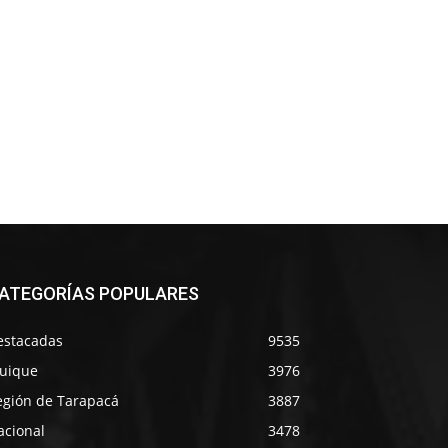
ATEGORÍAS POPULARES
estacadas
9535
quique
3976
egión de Tarapacá
3887
acional
3478