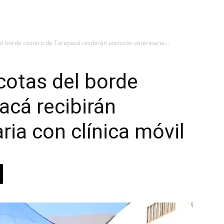
 borde costero de Tarapacá recibirán atención veterinaria...
otas del borde
acá recibirán
ria con clínica móvil