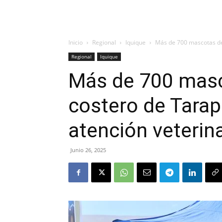
Inicio
Regional
Iquique
Más de 700 mascotas del
Regional
Iquique
Más de 700 masc
costero de Tarap
atención veterina
Junio 26, 2025