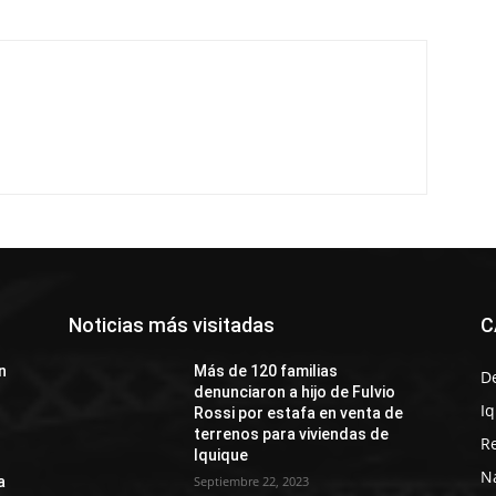
Noticias más visitadas
C
n
Más de 120 familias
D
denunciaron a hijo de Fulvio
I
Rossi por estafa en venta de
terrenos para viviendas de
R
Iquique
N
a
Septiembre 22, 2023