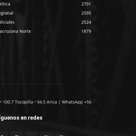
lítica
2791
egional
2595
liciales
2524
acrozona Norte
1879
• 100.7 Tocopilla • 94.5 Arica | WhatsApp +56
íguenos en redes